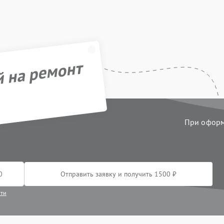
й на ремонт
При оформл
Отправить заявку и получить 1500 ₽
сти