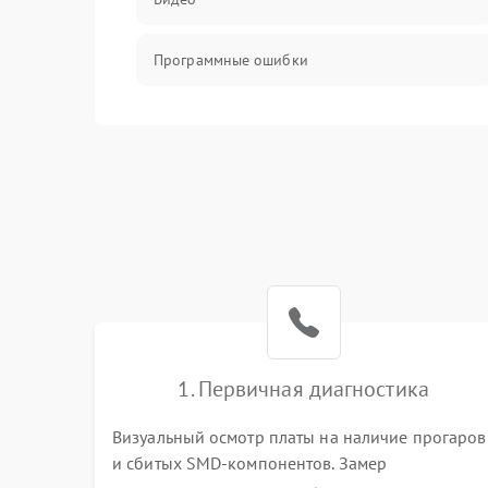
Программные ошибки
Интерфейсные и коммуникационные
проблемы
Питание
Электропитание
ПО
Электронные компоненты
1. Первичная диагностика
Визуальный осмотр платы на наличие прогаров
Интерфейсы
и сбитых SMD-компонентов. Замер