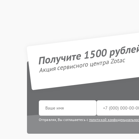
Получите 1500 рубле
Акция сервисного центра Zotac
Отправляя, Вы соглашаетесь с
политикой конфиденциально