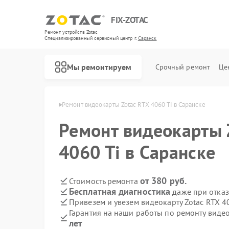
FIX-ZOTAC
Ремонт устройств Zotac
Специализированный cервисный центр г.
Саранск
Мы ремонтируем
Срочный ремонт
Це
рт Zotac в Саранске
Ремонт видеокарты Zotac RTX 4060 Ti в Саранске
Ремонт видеокарты 
4060 Ti в Саранске
от 380 руб.
Стоимость ремонта
Бесплатная диагностика
даже при отказ
Привезем и увезем видеокарту Zotac RTX 4
Гарантия на наши работы по ремонту видео
лет