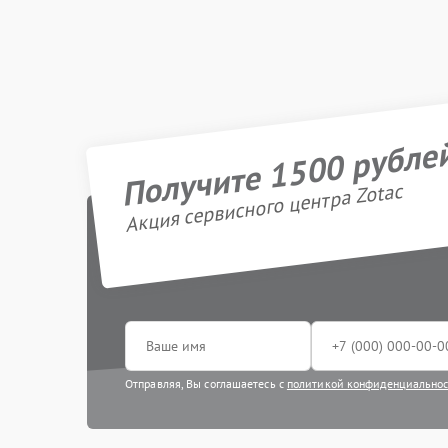
Получите 1500 рубле
Акция сервисного центра Zotac
Отправляя, Вы соглашаетесь с
политикой конфиденциально