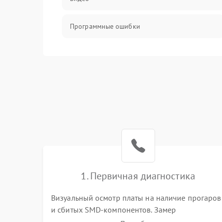
Программные ошибки
Интерфейсные и коммуникационные
проблемы
Питание
Электропитание
ПО
Электронные компоненты
1. Первичная диагностика
Визуальный осмотр платы на наличие прогаров
Интерфейсы
и сбитых SMD-компонентов. Замер
сопротивлений на линиях питания PCI-E и