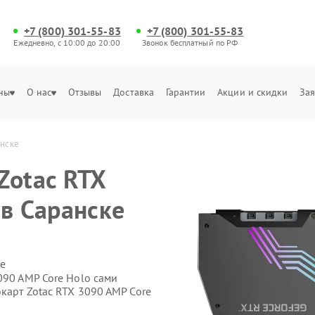
+7 (800) 301-55-83
+7 (800) 301-55-83
Ежедневно, с 10:00 до 20:00
Звонок бесплатный по РФ
ны
О нас
Отзывы
Доставка
Гарантии
Акции и скидки
Зая
анске
Zotac RTX
 в Саранске
е
090 AMP Core Holo сами
карт Zotac RTX 3090 AMP Core