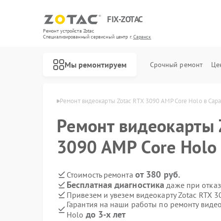
FIX-ZOTAC
Ремонт устройств Zotac
Специализированный cервисный центр г.
Саранск
Мы ремонтируем
Срочный ремонт
Це
рт Zotac в Саранске
Ремонт видеокарты Zotac RTX 3090 AMP Core Holo в Сар
Ремонт видеокарты 
3090 AMP Core Holo
от 380 руб.
Стоимость ремонта
Бесплатная диагностика
даже при отказ
Привезем и увезем видеокарту Zotac RTX 3
Гарантия на наши работы по ремонту видео
до 3-х лет
Holo