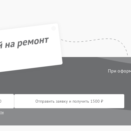
й на ремонт
При оформл
Отправить заявку и получить 1500 ₽
сти