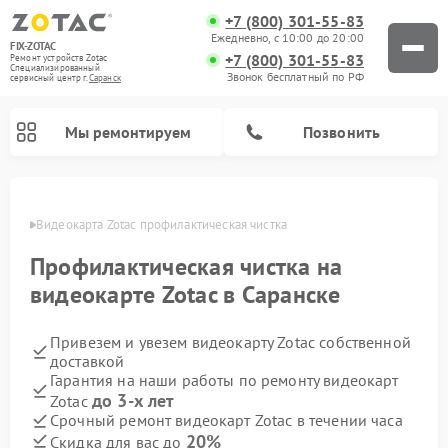
+7 (800) 301-55-83
Ежедневно, с 10:00 до 20:00
FIX-ZOTAC
+7 (800) 301-55-83
Ремонт устройств Zotac
Специализированный
Звонок бесплатный по РФ
cервисный центр г.
Саранск
Мы ремонтируем
Позвонить
анске
Видеокарта Zotac профилактическая чистка
Профилактическая чистка на
видеокарте Zotac в Саранске
Привезем и увезем видеокарту Zotac собственной
доставкой
Гарантия на наши работы по ремонту видеокарт
до 3-х лет
Zotac
Срочный ремонт видеокарт Zotac в течении часа
20%
Скидка для вас до