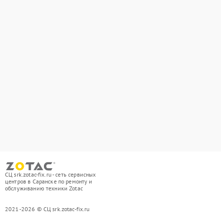
СЦ srk.zotac-fix.ru - сеть сервисных
центров в Саранске по ремонту и
обслуживанию техники Zotac
2021-2026 © СЦ srk.zotac-fix.ru