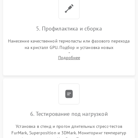
5. Профилактика и сборка
Нанесение качественной термопасты или фазового перехода
на кристалл GPU. Подбор и установка новых
термопрокладок правильной толщины на память и цепи
Подробнее
питания. Монтаж радиатора и бэкплейта, подключение и
проверка кулеров.
6. Тестирование под нагрузкой
Установка в стенд и прогон длительных стресс-тестов
FurMark, Superposition и 3DMark. Мониторинг температур