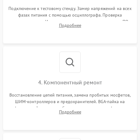
Подключение к тестовому стенду. Замер напряжений на всех
фазах питания с помощью осциллографа. Проверка
инициализации. Использование специализированного ПО
Подробнее
MATS
4. Компонентный ремонт
Восстановление цепей питания, замена пробитых мосфетов,
ШИМ-контроллеров и предохранителей. BGA-пайка на
инфракрасной станции реболлинг или замена графического
Подробнее
чипа и дефектной памяти GDDR. Прошивка BIOS
программатором.