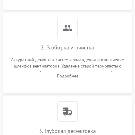
памяти.
2. Разборка и очистка
Аккуратный демонтаж системы охлаждения и отключение
шлейфов вентиляторов. Удаление старой термопасты с
кристалла графического чипа и термопрокладок с банок
Подробнее
памяти и зоны VRM. Очистка платы от пыли и окислов.
3. Глубокая дефектовка