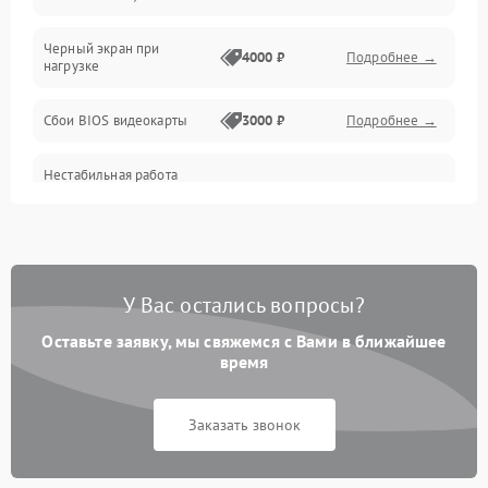
Питание
Черный экран при
4000 ₽
Подробнее →
нагрузке
Электропитание
Сбои BIOS видеокарты
3000 ₽
Подробнее →
ПО
Нестабильная работа
Электронные компоненты
после обновления
2000 ₽
Подробнее →
драйверов
Интерфейсы
Общие поломки
У Вас остались вопросы?
Оставьте заявку, мы свяжемся с Вами в ближайшее
Система охлаждения
время
Экран (дисплей)
Заказать звонок
Программные сбои