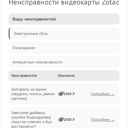
Неисправности видеокарты Zotac
Виды неисправностей
Электронные сбои
Охлаждение
Аппаратные неисправности
Неисправности
Стоимость
Перегрев и термопроблемы
Артефакты на экране
Видео
(квадраты, полосы, рваная
3500 ₽
Подробнее →
картинка)
Программные ошибки
Зависания драйвера
(ошибка “Видеодрайвер
Интерфейсные и коммуникационные проблемы
2500 ₽
Подробнее →
перестал отвечать и был
восстановлен”)