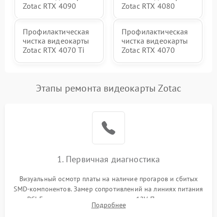
Zotac RTX 4090
Zotac RTX 4080
Профилактическая
Профилактическая
чистка видеокарты
чистка видеокарты
Zotac RTX 4070 Ti
Zotac RTX 4070
Этапы ремонта видеокарты Zotac
1. Первичная диагностика
Визуальный осмотр платы на наличие прогаров и сбитых
SMD-компонентов. Замер сопротивлений на линиях питания
PCI-E и дополнительных разъемах 12V. Проверка на
Подробнее
короткое замыкание основных дросселей питания GPU и