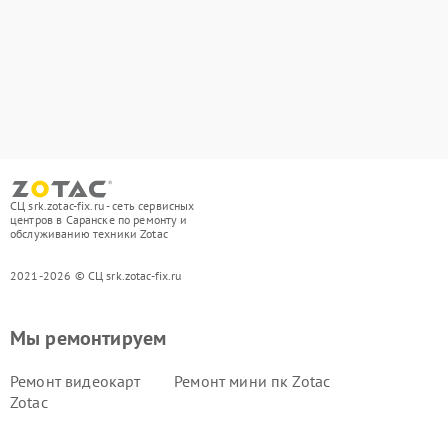
СЦ srk.zotac-fix.ru - сеть сервисных
центров в Саранске по ремонту и
обслуживанию техники Zotac
2021-2026 © СЦ srk.zotac-fix.ru
Мы ремонтируем
Ремонт видеокарт
Ремонт мини пк Zotac
Zotac