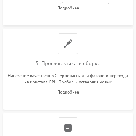
инфракрасной станции реболлинг или замена графического
Подробнее
чипа и дефектной памяти GDDR. Прошивка BIOS
программатором.
5. Профилактика и сборка
Нанесение качественной термопасты или фазового перехода
на кристалл GPU. Подбор и установка новых
термопрокладок правильной толщины на память и цепи
Подробнее
питания. Монтаж радиатора и бэкплейта, подключение и
проверка кулеров.