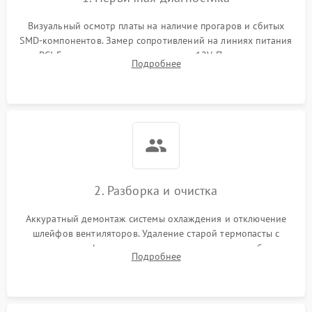
Визуальный осмотр платы на наличие прогаров и сбитых
SMD-компонентов. Замер сопротивлений на линиях питания
PCI-E и дополнительных разъемах 12V. Проверка на
Подробнее
короткое замыкание основных дросселей питания GPU и
памяти.
2. Разборка и очистка
Аккуратный демонтаж системы охлаждения и отключение
шлейфов вентиляторов. Удаление старой термопасты с
кристалла графического чипа и термопрокладок с банок
Подробнее
памяти и зоны VRM. Очистка платы от пыли и окислов.