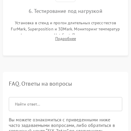
6. Тестирование под нагрузкой
Установка в стенд и прогон длительных стресс-тестов
FurMark, Superposition и 3DMark. Мониторинг температур
графического чипа и Hot Spot. Проверка на отсутствие
Подробнее
артефактов изображения, вылетов драйвера и зависаний.
FAQ. Ответы на вопросы
Вы можете ознакомиться с приведенными ниже
часто задаваемыми вопросами, либо обратиться в
сервисный центр “FIX-Zotac” по следующему