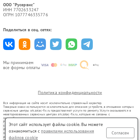
ООО "Русервис"
ИНН 7702633247
ОГРН 1077746335776
Поделиться в соц. сетях:
Мы принимаем
все формы оплаты
Политика конфиденциальности
Вся информация на сайте носит исключительно справочный характер.
Товарные знаки используются исключительно для описания устройств, в отношении которых
сервисные центры srk.zotac-fix.ru предоставляют услуги по ремонту. Услуги оказываются в
неавторизованных сервисных центрах srk.zotac-fix.ru, которые не связаны с
правообладателями товарных знаков или их официальными представителями.
Ремонт осуществляется для устройств, уже введенных в гражданский оборот в соответствии
Этот сайт использует файлы cookie. Вы можете
со статьей 1487 ГК РФ.
Использование товарных знаков не преследует цели индивидуализации услуг или введения
ознакомиться с
правилами использования
Согласен
потребителей в заблуждение, а служит для информирования о предоставляемых услугах по
файлов cookie
ремонту техники указанных брендов.