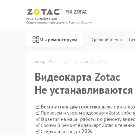
FIX-ZOTAC
Ремонт устройств Zotac
Специализированный cервисный центр г.
Саранск
Мы ремонтируем
Срочный ремонт
Це
otac в Саранске
Видеокарта Zotac не устанавливаются драйвера
Видеокарта
Zotac
Не устанавливаются
Бесплатная диагностика
даже при отказ
Привезем и увезем видеокарту Zotac собст
Гарантия на наши работы по ремонту виде
Срочный ремонт видеокарт Zotac в течении
20%
Скидка для вас до