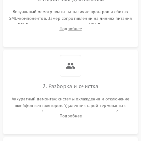
Визуальный осмотр платы на наличие прогаров и сбитых
SMD-компонентов. Замер сопротивлений на линиях питания
PCI-E и дополнительных разъемах 12V. Проверка на
Подробнее
короткое замыкание основных дросселей питания GPU и
памяти.
2. Разборка и очистка
Аккуратный демонтаж системы охлаждения и отключение
шлейфов вентиляторов. Удаление старой термопасты с
кристалла графического чипа и термопрокладок с банок
Подробнее
памяти и зоны VRM. Очистка платы от пыли и окислов.