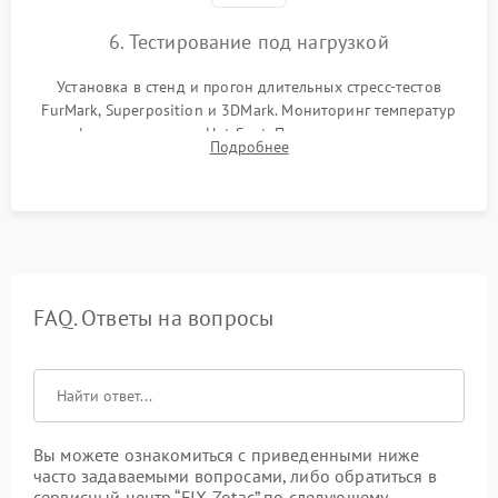
6. Тестирование под нагрузкой
Установка в стенд и прогон длительных стресс-тестов
FurMark, Superposition и 3DMark. Мониторинг температур
графического чипа и Hot Spot. Проверка на отсутствие
Подробнее
артефактов изображения, вылетов драйвера и зависаний.
FAQ. Ответы на вопросы
Вы можете ознакомиться с приведенными ниже
часто задаваемыми вопросами, либо обратиться в
сервисный центр “FIX-Zotac” по следующему