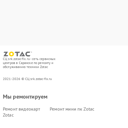
СЦ srk.zotac-fix.ru - сеть сервисных
центров в Саранске по ремонту и
обслуживанию техники Zotac
2021-2026 © СЦ srk.zotac-fix.ru
Мы ремонтируем
Ремонт видеокарт
Ремонт мини пк Zotac
Zotac