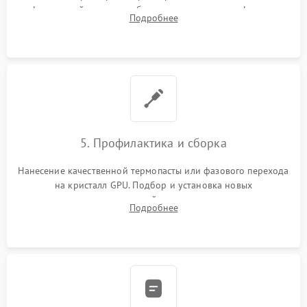
инфракрасной станции реболлинг или замена графического
Подробнее
чипа и дефектной памяти GDDR. Прошивка BIOS
программатором.
5. Профилактика и сборка
Нанесение качественной термопасты или фазового перехода
на кристалл GPU. Подбор и установка новых
термопрокладок правильной толщины на память и цепи
Подробнее
питания. Монтаж радиатора и бэкплейта, подключение и
проверка кулеров.