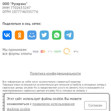
ООО "Русервис"
ИНН 7702633247
ОГРН 1077746335776
Поделиться в соц. сетях:
Мы принимаем
все формы оплаты
Политика конфиденциальности
Вся информация на сайте носит исключительно справочный характер.
Товарные знаки используются исключительно для описания устройств, в отношении которых
сервисные центры srk.zotac-fix.ru предоставляют услуги по ремонту. Услуги оказываются в
неавторизованных сервисных центрах srk.zotac-fix.ru, которые не связаны с
правообладателями товарных знаков или их официальными представителями.
Ремонт осуществляется для устройств, уже введенных в гражданский оборот в соответствии
Этот сайт использует файлы cookie. Вы можете
со статьей 1487 ГК РФ.
Использование товарных знаков не преследует цели индивидуализации услуг или введения
ознакомиться с
правилами использования
Согласен
потребителей в заблуждение, а служит для информирования о предоставляемых услугах по
файлов cookie
ремонту техники указанных брендов.