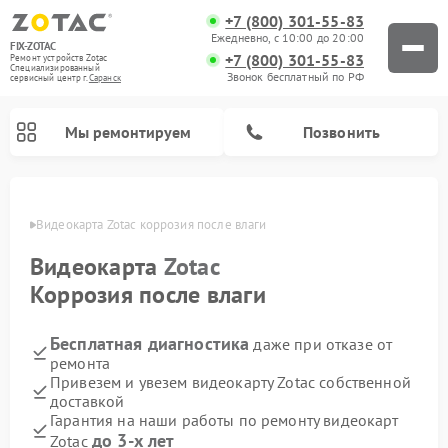
+7 (800) 301-55-83
Ежедневно, с 10:00 до 20:00
FIX-ZOTAC
+7 (800) 301-55-83
Ремонт устройств Zotac
Специализированный
Звонок бесплатный по РФ
cервисный центр г.
Саранск
Мы ремонтируем
Позвонить
анске
Видеокарта Zotac коррозия после влаги
Видеокарта
Zotac
Коррозия после влаги
Бесплатная диагностика
даже при отказе от
ремонта
Привезем и увезем видеокарту Zotac собственной
доставкой
Гарантия на наши работы по ремонту видеокарт
до 3-х лет
Zotac