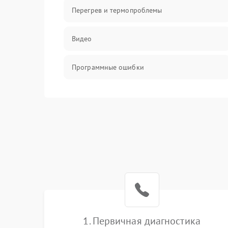
Перегрев и термопроблемы
Видео
Программные ошибки
Интерфейсные и коммуникационные
проблемы
Питание
Электропитание
ПО
Электронные компоненты
1. Первичная диагностика