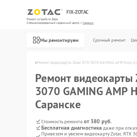
FIX-ZOTAC
Ремонт устройств Zotac
Специализированный cервисный центр г.
Саранск
Мы ремонтируем
Срочный ремонт
Це
рт Zotac в Саранске
Ремонт видеокарты Zotac RTX 3070 GAMING AMP Holo (L
Ремонт видеокарты 
3070 GAMING AMP Ho
Саранске
от 380 руб.
Стоимость ремонта
Бесплатная диагностика
даже при отказ
Привезем и увезем видеокарту Zotac RTX 