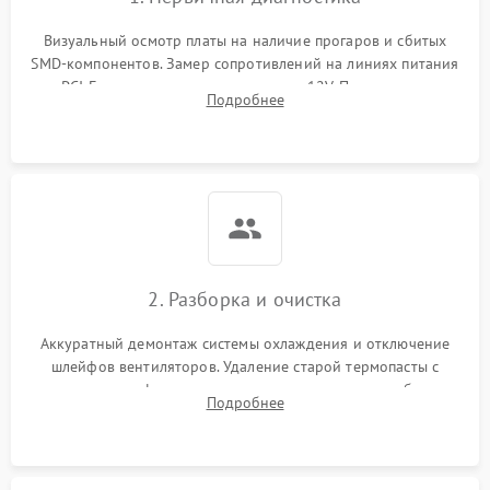
Визуальный осмотр платы на наличие прогаров и сбитых
SMD-компонентов. Замер сопротивлений на линиях питания
PCI-E и дополнительных разъемах 12V. Проверка на
Подробнее
короткое замыкание основных дросселей питания GPU и
памяти.
2. Разборка и очистка
Аккуратный демонтаж системы охлаждения и отключение
шлейфов вентиляторов. Удаление старой термопасты с
кристалла графического чипа и термопрокладок с банок
Подробнее
памяти и зоны VRM. Очистка платы от пыли и окислов.