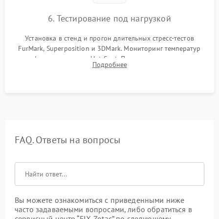
6. Тестирование под нагрузкой
Установка в стенд и прогон длительных стресс-тестов
FurMark, Superposition и 3DMark. Мониторинг температур
графического чипа и Hot Spot. Проверка на отсутствие
Подробнее
артефактов изображения, вылетов драйвера и зависаний.
FAQ. Ответы на вопросы
Вы можете ознакомиться с приведенными ниже
часто задаваемыми вопросами, либо обратиться в
сервисный центр “FIX-Zotac” по следующему