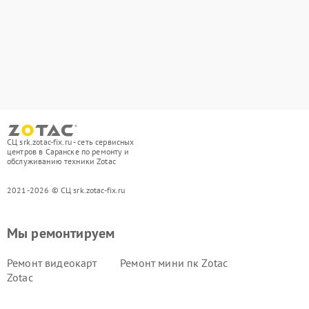
СЦ srk.zotac-fix.ru - сеть сервисных
центров в Саранске по ремонту и
обслуживанию техники Zotac
2021-2026 © СЦ srk.zotac-fix.ru
Мы ремонтируем
Ремонт видеокарт
Ремонт мини пк Zotac
Zotac