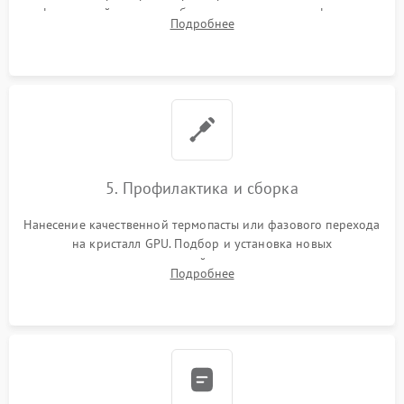
инфракрасной станции реболлинг или замена графического
Подробнее
чипа и дефектной памяти GDDR. Прошивка BIOS
программатором.
5. Профилактика и сборка
Нанесение качественной термопасты или фазового перехода
на кристалл GPU. Подбор и установка новых
термопрокладок правильной толщины на память и цепи
Подробнее
питания. Монтаж радиатора и бэкплейта, подключение и
проверка кулеров.