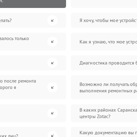
н.
лать?
Я хочу, чтобы мое устрой
валось только
Как я узнаю, что мое устр
Диагностика проводится 
во после ремонта
Возможно ли получать обр
орого я
выполнения ремонтных р
В каких районах Саранск
центры Zotac?
Какую документацию вы 
ких лиц?