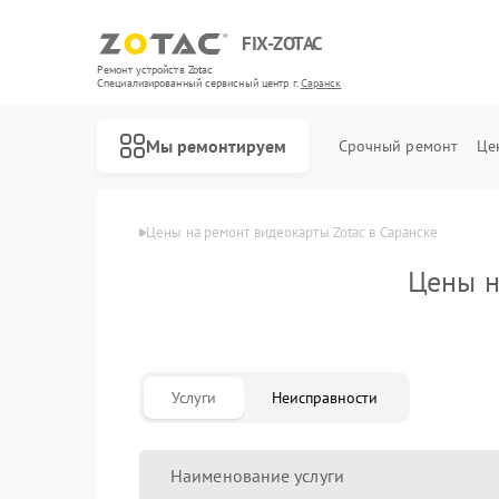
FIX-ZOTAC
Ремонт устройств Zotac
Специализированный cервисный центр г.
Саранск
Мы ремонтируем
Срочный ремонт
Це
Главная
Цены
Цены на ремонт видеокарты Zotac в Саранске
Цены н
Услуги
Неисправности
Наименование услуги