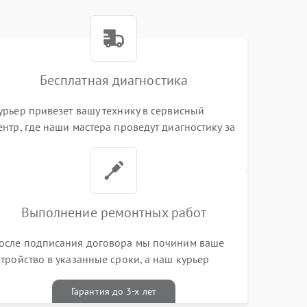
Бесплатная диагностика
урьер привезет вашу технику в сервисный
ентр, где наши мастера проведут диагностику за
0 минут
Выполнение ремонтных работ
осле подписания договора мы починим ваше
стройство в указанные сроки, а наш курьер
ривезет его к вам вместе с гарантийным
алоном бесплатно
Гарантия до 3-х лет