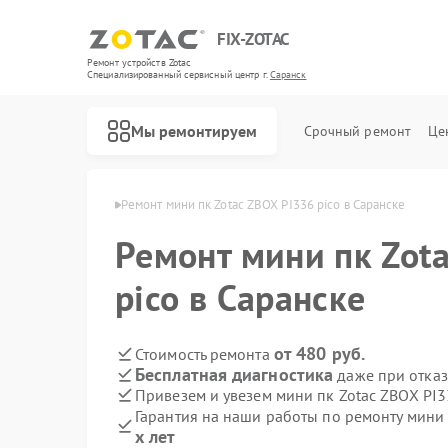
FIX-ZOTAC
Ремонт устройств Zotac
Специализированный cервисный центр г.
Саранск
Мы ремонтируем
Срочный ремонт
Це
пк Zotac в Саранске
Ремонт мини пк Zotac ZBOX PI336 pico в Саранске
Ремонт мини пк Zot
pico в Саранске
от 480 руб.
Стоимость ремонта
Бесплатная диагностика
даже при отказ
Привезем и увезем мини пк Zotac ZBOX PI3
Гарантия на наши работы по ремонту мини 
х лет