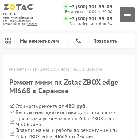
+7 (800) 301-55-83
Ежедневно, с 10:00 до 20:00
FIX-ZOTAC
+7 (800) 301-55-83
Ремонт устройств Zotac
Специализированный
Звонок бесплатный по РФ
cервисный центр г.
Саранск
Мы ремонтируем
Позвонить
анске
Ремонт мини пк Zotac ZBOX edge MI668 в Саранске
Ремонт мини пк Zotac ZBOX edge
MI668 в Саранске
от 480 руб.
Стоимость ремонта
Бесплатная диагностика
даже при отказе
Привезем и увезем мини пк Zotac ZBOX edge
MI668 сами
Гарантия на наши работы по ремонту мини пк
до 3-х лет
Zotac ZBOX edge MI668