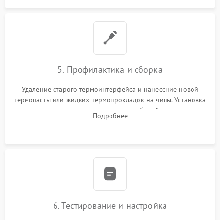
5. Профилактика и сборка
Удаление старого термоинтерфейса и нанесение новой
термопасты или жидких термопрокладок на чипы. Установка
платы в корпус, аккуратная укладка кабелей и антенн для
Подробнее
предотвращения пережатия. Надежное закрытие корпуса.
6. Тестирование и настройка