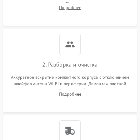
карты
включения и индикацию. Подключение к монитору для
Подробнее
выявления ошибок POST или отсутствия инициализации.
Повреждение CMOS-
200 ₽
Подробнее →
батареи
Неисправность дисплея
2000 ₽
Подробнее →
(если есть)
2. Разборка и очистка
Аккуратное вскрытие компактного корпуса с отключением
шлейфов антенн Wi-Fi и периферии. Демонтаж плотной
системы охлаждения. Очистка турбины и радиатора от
Подробнее
спрессованной пыли антистатической кистью и сжатым
воздухом.