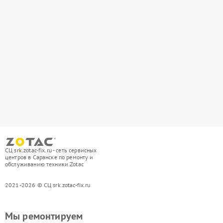
СЦ srk.zotac-fix.ru - сеть сервисных
центров в Саранске по ремонту и
обслуживанию техники Zotac
2021-2026 © СЦ srk.zotac-fix.ru
Мы ремонтируем