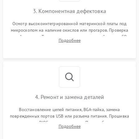
3. Компонентная дефектовка
Осмотр высокоинтегрированной материнской платы под
микроскопом на наличие окислов или прогаров. Проверка
цепей питания. Тестирование съемных модулей памяти SO-
Подробнее
DIMM и накопителей M.2 на стенде для выявления сбоев.
4. Ремонт и замена деталей
Восстановление цепей питания, BGA-пайка, замена
поврежденных портов USB или разъема питания. Прошивка
микросхемы BIOS программатором. При необходимости
Подробнее
установка нового накопителя, оперативной памяти или
модуля связи.