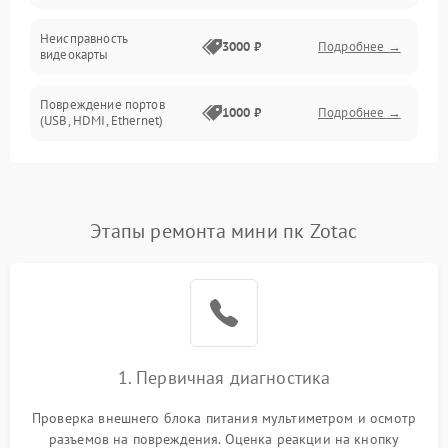
Неисправность
Механические повреждения
3000 ₽
Подробнее →
видеокарты
Накопители
Повреждение портов
1000 ₽
Подробнее →
(USB, HDMI, Ethernet)
Накопители/Программное обеспечение
Неисправность блока
1500 ₽
Подробнее →
питания
ПО
Этапы ремонта мини пк Zotac
Неисправность Wi-
1000 ₽
Подробнее →
Fi/Bluetooth модуля
Неисправность звуковой
1000 ₽
Подробнее →
карты
Повреждение разъемов
1. Первичная диагностика
800 ₽
Подробнее →
питания
Проверка внешнего блока питания мультиметром и осмотр
Неисправность сетевой
разъемов на повреждения. Оценка реакции на кнопку
1000 ₽
Подробнее →