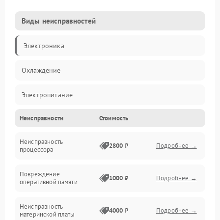
Виды неисправностей
Электроника
Охлаждение
Электропитание
Неисправности
Стоимость
Видео
Неисправность
Производительность
2800 ₽
Подробнее →
процессора
Программное обеспечение
Повреждение
1000 ₽
Подробнее →
оперативной памяти
Сеть
Неисправность
4000 ₽
Подробнее →
материнской платы
Хранение