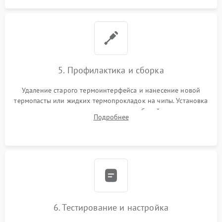
5. Профилактика и сборка
Удаление старого термоинтерфейса и нанесение новой
термопасты или жидких термопрокладок на чипы. Установка
платы в корпус, аккуратная укладка кабелей и антенн для
Подробнее
предотвращения пережатия. Надежное закрытие корпуса.
6. Тестирование и настройка