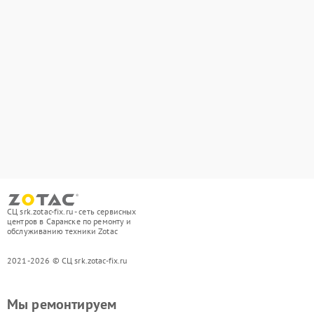
СЦ srk.zotac-fix.ru - сеть сервисных
центров в Саранске по ремонту и
обслуживанию техники Zotac
2021-2026 © СЦ srk.zotac-fix.ru
Мы ремонтируем