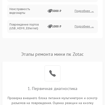
Неисправность
Механические повреждения
3000 ₽
Подробнее →
видеокарты
Накопители
Повреждение портов
1000 ₽
Подробнее →
(USB, HDMI, Ethernet)
Накопители/Программное обеспечение
Неисправность блока
1500 ₽
Подробнее →
питания
ПО
Этапы ремонта мини пк Zotac
Неисправность Wi-
1000 ₽
Подробнее →
Fi/Bluetooth модуля
Неисправность звуковой
1000 ₽
Подробнее →
карты
Повреждение разъемов
1. Первичная диагностика
800 ₽
Подробнее →
питания
Проверка внешнего блока питания мультиметром и осмотр
Неисправность сетевой
разъемов на повреждения. Оценка реакции на кнопку
1000 ₽
Подробнее →