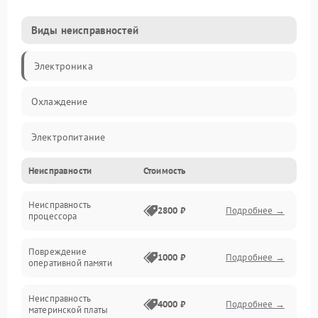
Виды неисправностей
Электроника
Охлаждение
Электропитание
Неисправности
Стоимость
Видео
Неисправность
Производительность
2800 ₽
Подробнее →
процессора
Программное обеспечение
Повреждение
1000 ₽
Подробнее →
оперативной памяти
Сеть
Неисправность
4000 ₽
Подробнее →
материнской платы
Хранение