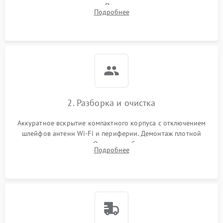
карты
включения и индикацию. Подключение к монитору для
Подробнее
выявления ошибок POST или отсутствия инициализации.
Повреждение CMOS-
200 ₽
Подробнее →
батареи
Неисправность дисплея
2000 ₽
Подробнее →
(если есть)
2. Разборка и очистка
Аккуратное вскрытие компактного корпуса с отключением
шлейфов антенн Wi-Fi и периферии. Демонтаж плотной
системы охлаждения. Очистка турбины и радиатора от
Подробнее
спрессованной пыли антистатической кистью и сжатым
воздухом.