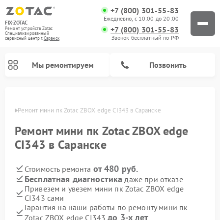
+7 (800) 301-55-83
Ежедневно, с 10:00 до 20:00
FIX-ZOTAC
+7 (800) 301-55-83
Ремонт устройств Zotac
Специализированный
Звонок бесплатный по РФ
cервисный центр г.
Саранск
Мы ремонтируем
Позвонить
анске
Ремонт мини пк Zotac ZBOX edge CI343 в Саранске
Ремонт мини пк Zotac ZBOX edge
CI343 в Саранске
от 480 руб.
Стоимость ремонта
Бесплатная диагностика
даже при отказе
Привезем и увезем мини пк Zotac ZBOX edge
CI343 сами
Гарантия на наши работы по ремонту мини пк
до 3-х лет
Zotac ZBOX edge CI343