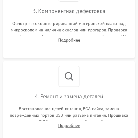
3. Компонентная дефектовка
Осмотр высокоинтегрированной материнской платы под
микроскопом на наличие окислов или прогаров. Проверка
цепей питания. Тестирование съемных модулей памяти SO-
Подробнее
DIMM и накопителей M.2 на стенде для выявления сбоев.
4. Ремонт и замена деталей
Восстановление цепей питания, BGA-пайка, замена
поврежденных портов USB или разъема питания. Прошивка
микросхемы BIOS программатором. При необходимости
Подробнее
установка нового накопителя, оперативной памяти или
модуля связи.