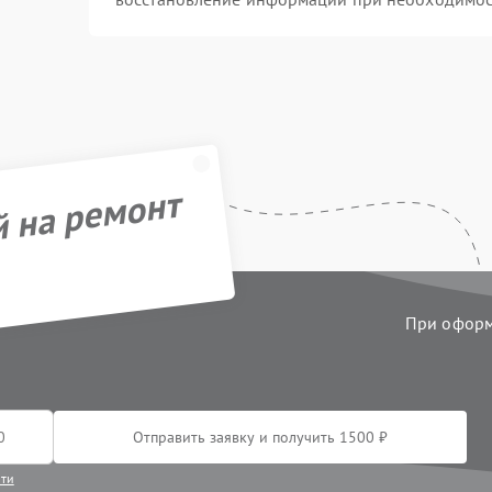
й на ремонт
При оформл
Отправить заявку и получить 1500 ₽
сти