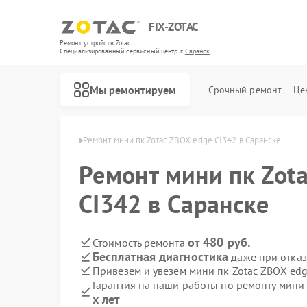
FIX-ZOTAC
Ремонт устройств Zotac
Специализированный cервисный центр г.
Саранск
Мы ремонтируем
Срочный ремонт
Це
пк Zotac в Саранске
Ремонт мини пк Zotac ZBOX edge CI342 в Саранске
Ремонт мини пк Zot
CI342 в Саранске
от 480 руб.
Стоимость ремонта
Бесплатная диагностика
даже при отказ
Привезем и увезем мини пк Zotac ZBOX edg
Гарантия на наши работы по ремонту мини
х лет