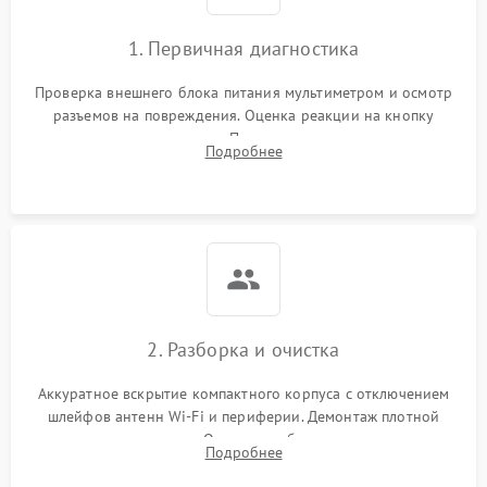
1. Первичная диагностика
Проверка внешнего блока питания мультиметром и осмотр
разъемов на повреждения. Оценка реакции на кнопку
включения и индикацию. Подключение к монитору для
Подробнее
выявления ошибок POST или отсутствия инициализации.
2. Разборка и очистка
Аккуратное вскрытие компактного корпуса с отключением
шлейфов антенн Wi-Fi и периферии. Демонтаж плотной
системы охлаждения. Очистка турбины и радиатора от
Подробнее
спрессованной пыли антистатической кистью и сжатым
воздухом.