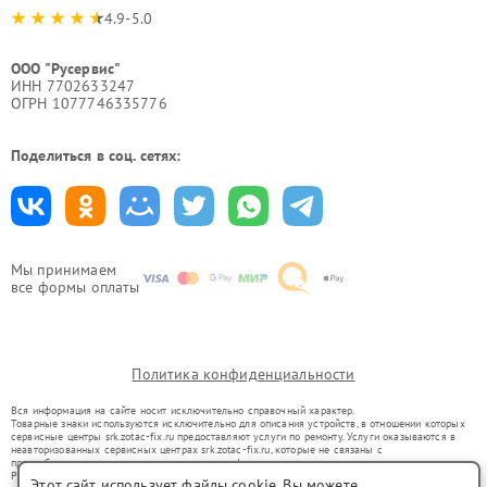
4.9-5.0
ООО "Русервис"
ИНН 7702633247
ОГРН 1077746335776
Поделиться в соц. сетях:
Мы принимаем
все формы оплаты
Политика конфиденциальности
Вся информация на сайте носит исключительно справочный характер.
Товарные знаки используются исключительно для описания устройств, в отношении которых
сервисные центры srk.zotac-fix.ru предоставляют услуги по ремонту. Услуги оказываются в
неавторизованных сервисных центрах srk.zotac-fix.ru, которые не связаны с
правообладателями товарных знаков или их официальными представителями.
Ремонт осуществляется для устройств, уже введенных в гражданский оборот в соответствии
Этот сайт использует файлы cookie. Вы можете