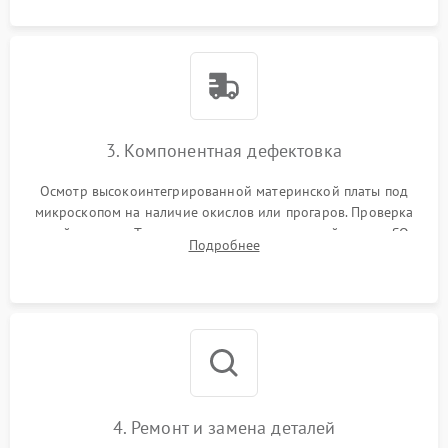
3. Компонентная дефектовка
Осмотр высокоинтегрированной материнской платы под
микроскопом на наличие окислов или прогаров. Проверка
цепей питания. Тестирование съемных модулей памяти SO-
Подробнее
DIMM и накопителей M.2 на стенде для выявления сбоев.
4. Ремонт и замена деталей