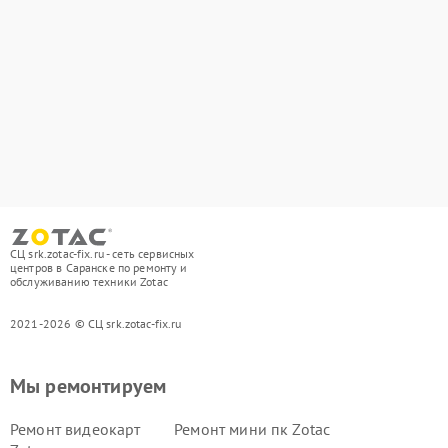
СЦ srk.zotac-fix.ru - сеть сервисных
центров в Саранске по ремонту и
обслуживанию техники Zotac
2021-2026 © СЦ srk.zotac-fix.ru
Мы ремонтируем
Ремонт видеокарт
Ремонт мини пк Zotac