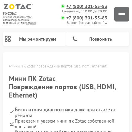
+7 (800) 301-55-83
Ежедневно, с 10:00 до 20:00
FIX-ZOTAC
+7 (800) 301-55-83
Ремонт устройств Zotac
Специализированный
Звонок бесплатный по РФ
cервисный центр г.
Саранск
Мы ремонтируем
Позвонить
анске
Мини ПК Zotac повреждение портов (usb, hdmi, ethernet)
Мини ПК
Zotac
Повреждение портов (USB, HDMI,
Ethernet)
Бесплатная диагностика
даже при отказе от
ремонта
Привезем и увезем мини пк Zotac собственной
доставкой
Гарантия на наши работы по ремонту мини пк