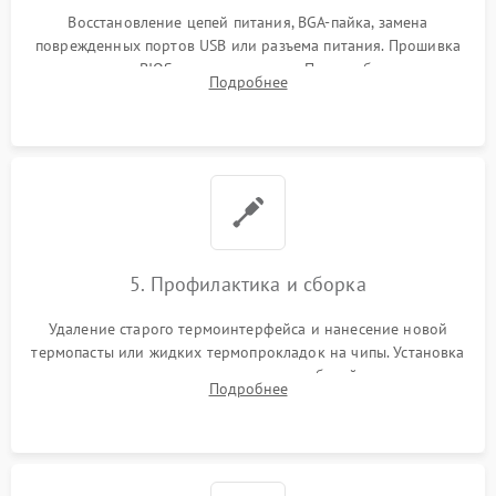
Восстановление цепей питания, BGA-пайка, замена
поврежденных портов USB или разъема питания. Прошивка
микросхемы BIOS программатором. При необходимости
Подробнее
установка нового накопителя, оперативной памяти или
модуля связи.
5. Профилактика и сборка
Удаление старого термоинтерфейса и нанесение новой
термопасты или жидких термопрокладок на чипы. Установка
платы в корпус, аккуратная укладка кабелей и антенн для
Подробнее
предотвращения пережатия. Надежное закрытие корпуса.