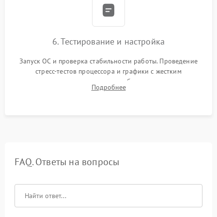
6. Тестирование и настройка
Запуск ОС и проверка стабильности работы. Проведение
стресс-тестов процессора и графики с жестким
мониторингом температур во избежание троттлинга.
Подробнее
Проверка работы Wi-Fi, Bluetooth, звука и всех внешних
портов.
FAQ. Ответы на вопросы