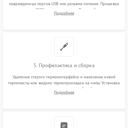
поврежденных портов USB или разъема питания. Прошивка
микросхемы BIOS программатором. При необходимости
Подробнее
установка нового накопителя, оперативной памяти или
модуля связи.
5. Профилактика и сборка
Удаление старого термоинтерфейса и нанесение новой
термопасты или жидких термопрокладок на чипы. Установка
платы в корпус, аккуратная укладка кабелей и антенн для
Подробнее
предотвращения пережатия. Надежное закрытие корпуса.