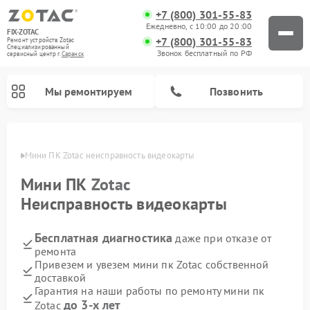
+7 (800) 301-55-83
Ежедневно, с 10:00 до 20:00
FIX-ZOTAC
+7 (800) 301-55-83
Ремонт устройств Zotac
Специализированный
Звонок бесплатный по РФ
cервисный центр г.
Саранск
Мы ремонтируем
Позвонить
анске
Мини ПК Zotac неисправность видеокарты
Мини ПК
Zotac
Неисправность видеокарты
Бесплатная диагностика
даже при отказе от
ремонта
Привезем и увезем мини пк Zotac собственной
доставкой
Гарантия на наши работы по ремонту мини пк
до 3-х лет
Zotac