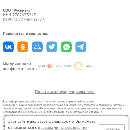
ООО "Русервис"
ИНН 7702633247
ОГРН 1077746335776
Поделиться в соц. сетях:
Мы принимаем
все формы оплаты
Политика конфиденциальности
Вся информация на сайте носит исключительно справочный характер.
Товарные знаки используются исключительно для описания устройств, в отношении которых
сервисные центры srk.zotac-fix.ru предоставляют услуги по ремонту. Услуги оказываются в
неавторизованных сервисных центрах srk.zotac-fix.ru, которые не связаны с
правообладателями товарных знаков или их официальными представителями.
Ремонт осуществляется для устройств, уже введенных в гражданский оборот в соответствии
Этот сайт использует файлы cookie. Вы можете
со статьей 1487 ГК РФ.
Использование товарных знаков не преследует цели индивидуализации услуг или введения
ознакомиться с
правилами использования
Согласен
потребителей в заблуждение, а служит для информирования о предоставляемых услугах по