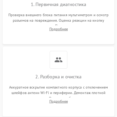
1. Первичная диагностика
Проверка внешнего блока питания мультиметром и осмотр
разъемов на повреждения. Оценка реакции на кнопку
включения и индикацию. Подключение к монитору для
Подробнее
выявления ошибок POST или отсутствия инициализации.
2. Разборка и очистка
Аккуратное вскрытие компактного корпуса с отключением
шлейфов антенн Wi-Fi и периферии. Демонтаж плотной
системы охлаждения. Очистка турбины и радиатора от
Подробнее
спрессованной пыли антистатической кистью и сжатым
воздухом.