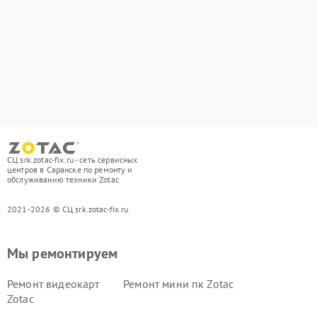
СЦ srk.zotac-fix.ru - сеть сервисных
центров в Саранске по ремонту и
обслуживанию техники Zotac
2021-2026 © СЦ srk.zotac-fix.ru
Мы ремонтируем
Ремонт видеокарт
Ремонт мини пк Zotac
Zotac