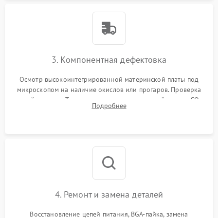
3. Компонентная дефектовка
Осмотр высокоинтегрированной материнской платы под
микроскопом на наличие окислов или прогаров. Проверка
цепей питания. Тестирование съемных модулей памяти SO-
Подробнее
DIMM и накопителей M.2 на стенде для выявления сбоев.
4. Ремонт и замена деталей
Восстановление цепей питания, BGA-пайка, замена