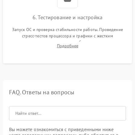
6. Тестирование и настройка
Запуск ОС и проверка стабильности работы. Проведение
стресс-тестов процессора и графики с жестким
мониторингом температур во избежание троттлинга.
Подробнее
Проверка работы Wi-Fi, Bluetooth, звука и всех внешних
портов.
FAQ. Ответы на вопросы
Вы можете ознакомиться с приведенными ниже
часто задаваемыми вопросами, либо обратиться в