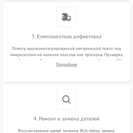
3. Компонентная дефектовка
Осмотр высокоинтегрированной материнской платы под
микроскопом на наличие окислов или прогаров. Проверка
цепей питания. Тестирование съемных модулей памяти SO-
Подробнее
DIMM и накопителей M.2 на стенде для выявления сбоев.
4. Ремонт и замена деталей
Восстановление цепей питания, BGA-пайка, замена