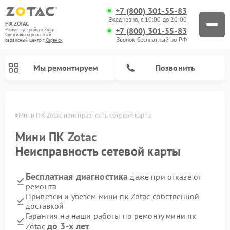
+7 (800) 301-55-83
Ежедневно, с 10:00 до 20:00
FIX-ZOTAC
+7 (800) 301-55-83
Ремонт устройств Zotac
Специализированный
Звонок бесплатный по РФ
cервисный центр г.
Саранск
Мы ремонтируем
Позвонить
анске
Мини ПК Zotac неисправность сетевой карты
Мини ПК
Zotac
Неисправность сетевой карты
Бесплатная диагностика
даже при отказе от
ремонта
Привезем и увезем мини пк Zotac собственной
доставкой
Гарантия на наши работы по ремонту мини пк
до 3-х лет
Zotac