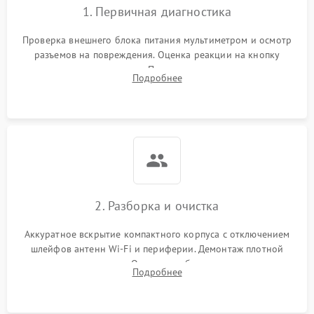
1. Первичная диагностика
Проверка внешнего блока питания мультиметром и осмотр
разъемов на повреждения. Оценка реакции на кнопку
включения и индикацию. Подключение к монитору для
Подробнее
выявления ошибок POST или отсутствия инициализации.
2. Разборка и очистка
Аккуратное вскрытие компактного корпуса с отключением
шлейфов антенн Wi-Fi и периферии. Демонтаж плотной
системы охлаждения. Очистка турбины и радиатора от
Подробнее
спрессованной пыли антистатической кистью и сжатым
воздухом.