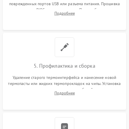
поврежденных портов USB или разъема питания. Прошивка
микросхемы BIOS программатором. При необходимости
Подробнее
установка нового накопителя, оперативной памяти или
модуля связи.
5. Профилактика и сборка
Удаление старого термоинтерфейса и нанесение новой
термопасты или жидких термопрокладок на чипы. Установка
платы в корпус, аккуратная укладка кабелей и антенн для
Подробнее
предотвращения пережатия. Надежное закрытие корпуса.