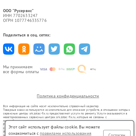
ООО "Русервис"
ИНН 7702633247
ОГРН 1077746335776
Поделиться в соц. сетях:
Мы принимаем
все формы оплаты
Политика конфиденциальности
Вся информация на сайте носит исключительно справочный характер.
Товарные знаки используются исключительно для описания устройств, в отношении которых
сервисные центры srk.zotac-fix.ru предоставляют услуги по ремонту. Услуги оказываются в
неавторизованных сервисных центрах srk.zotac-fix.ru, которые не связаны с
правообладателями товарных знаков или их официальными представителями.
Ремонт осуществляется для устройств, уже введенных в гражданский оборот в соответствии
Этот сайт использует файлы cookie. Вы можете
со статьей 1487 ГК РФ.
Использование товарных знаков не преследует цели индивидуализации услуг или введения
ознакомиться с
правилами использования
Согласен
потребителей в заблуждение, а служит для информирования о предоставляемых услугах по