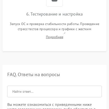
6. Тестирование и настройка
Запуск ОС и проверка стабильности работы. Проведение
стресс-тестов процессора и графики с жестким
мониторингом температур во избежание троттлинга.
Подробнее
Проверка работы Wi-Fi, Bluetooth, звука и всех внешних
портов.
FAQ. Ответы на вопросы
Вы можете ознакомиться с приведенными ниже
часто задаваемыми вопросами, либо обратиться в