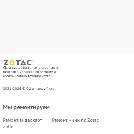
СЦ srk.zotac-fix.ru - сеть сервисных
центров в Саранске по ремонту и
обслуживанию техники Zotac
2021-2026 © СЦ srk.zotac-fix.ru
Мы ремонтируем
Ремонт видеокарт
Ремонт мини пк Zotac
Zotac