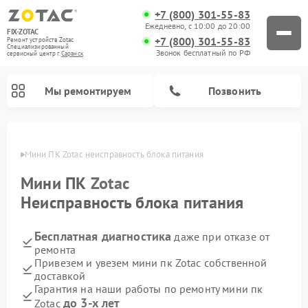
+7 (800) 301-55-83
Ежедневно, с 10:00 до 20:00
FIX-ZOTAC
+7 (800) 301-55-83
Ремонт устройств Zotac
Специализированный
Звонок бесплатный по РФ
cервисный центр г.
Саранск
Мы ремонтируем
Позвонить
анске
Мини ПК Zotac неисправность блока питания
Мини ПК
Zotac
Неисправность блока питания
Бесплатная диагностика
даже при отказе от
ремонта
Привезем и увезем мини пк Zotac собственной
доставкой
Гарантия на наши работы по ремонту мини пк
до 3-х лет
Zotac