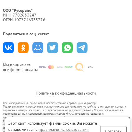
ООО "Русервис"
ИНН 7702633247
ОГРН 1077746335776
Поделиться в соц. сетях:
Мы принимаем
все формы оплаты
Политика конфиденциальности
Вся информация на сайте носит исключительно справочный характер.
Товарные знаки используются исключительно для описания устройств, в отношении которых
сервисные центры srk.zotac-fix.ru предоставляют услуги по ремонту. Услуги оказываются в
неавторизованных сервисных центрах srk.zotac-fix.ru, которые не связаны с
правообладателями товарных знаков или их официальными представителями.
Ремонт осуществляется для устройств, уже введенных в гражданский оборот в соответствии
Этот сайт использует файлы cookie. Вы можете
со статьей 1487 ГК РФ.
Использование товарных знаков не преследует цели индивидуализации услуг или введения
ознакомиться с
правилами использования
Согласен
потребителей в заблуждение, а служит для информирования о предоставляемых услугах по