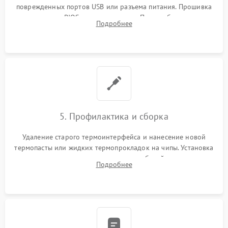
поврежденных портов USB или разъема питания. Прошивка
микросхемы BIOS программатором. При необходимости
Подробнее
установка нового накопителя, оперативной памяти или
модуля связи.
5. Профилактика и сборка
Удаление старого термоинтерфейса и нанесение новой
термопасты или жидких термопрокладок на чипы. Установка
платы в корпус, аккуратная укладка кабелей и антенн для
Подробнее
предотвращения пережатия. Надежное закрытие корпуса.