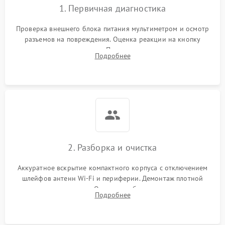
1. Первичная диагностика
Проверка внешнего блока питания мультиметром и осмотр
разъемов на повреждения. Оценка реакции на кнопку
включения и индикацию. Подключение к монитору для
Подробнее
выявления ошибок POST или отсутствия инициализации.
2. Разборка и очистка
Аккуратное вскрытие компактного корпуса с отключением
шлейфов антенн Wi-Fi и периферии. Демонтаж плотной
системы охлаждения. Очистка турбины и радиатора от
Подробнее
спрессованной пыли антистатической кистью и сжатым
воздухом.