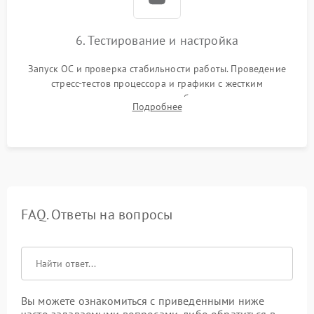
6. Тестирование и настройка
Запуск ОС и проверка стабильности работы. Проведение
стресс-тестов процессора и графики с жестким
мониторингом температур во избежание троттлинга.
Подробнее
Проверка работы Wi-Fi, Bluetooth, звука и всех внешних
портов.
FAQ. Ответы на вопросы
Вы можете ознакомиться с приведенными ниже
часто задаваемыми вопросами, либо обратиться в