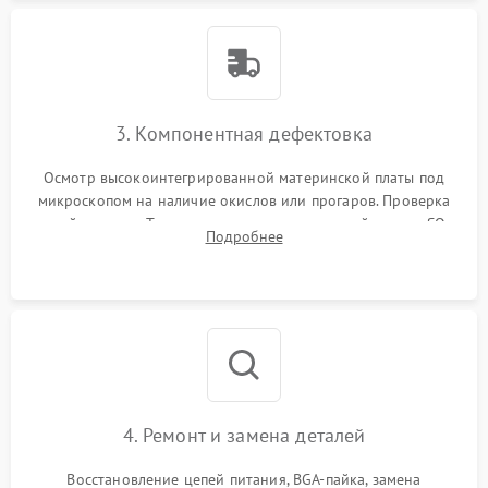
3. Компонентная дефектовка
Осмотр высокоинтегрированной материнской платы под
микроскопом на наличие окислов или прогаров. Проверка
цепей питания. Тестирование съемных модулей памяти SO-
Подробнее
DIMM и накопителей M.2 на стенде для выявления сбоев.
4. Ремонт и замена деталей
Восстановление цепей питания, BGA-пайка, замена