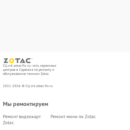
СЦ srk.zotac-fix.ru - сеть сервисных
центров в Саранске по ремонту и
обслуживанию техники Zotac
2021-2026 © СЦ srk.zotac-fix.ru
Мы ремонтируем
Ремонт видеокарт
Ремонт мини пк Zotac
Zotac