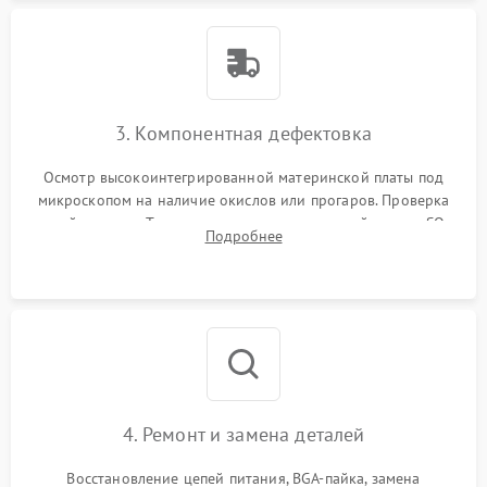
3. Компонентная дефектовка
Осмотр высокоинтегрированной материнской платы под
микроскопом на наличие окислов или прогаров. Проверка
цепей питания. Тестирование съемных модулей памяти SO-
Подробнее
DIMM и накопителей M.2 на стенде для выявления сбоев.
4. Ремонт и замена деталей
Восстановление цепей питания, BGA-пайка, замена