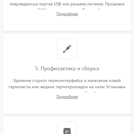
поврежденных портов USB или разъема питания. Прошивка
микросхемы BIOS программатором. При необходимости
Подробнее
установка нового накопителя, оперативной памяти или
модуля связи.
5. Профилактика и сборка
Удаление старого термоинтерфейса и нанесение новой
термопасты или жидких термопрокладок на чипы. Установка
платы в корпус, аккуратная укладка кабелей и антенн для
Подробнее
предотвращения пережатия. Надежное закрытие корпуса.