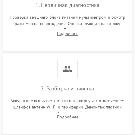
1. Первичная диагностика
Проверка внешнего блока питания мультиметром и осмотр
разъемов на повреждения. Оценка реакции на кнопку
включения и индикацию. Подключение к монитору для
Подробнее
выявления ошибок POST или отсутствия инициализации.
2. Разборка и очистка
Аккуратное вскрытие компактного корпуса с отключением
шлейфов антенн Wi-Fi и периферии. Демонтаж плотной
системы охлаждения. Очистка турбины и радиатора от
Подробнее
спрессованной пыли антистатической кистью и сжатым
воздухом.