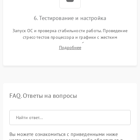
6. Тестирование и настройка
Запуск ОС и проверка стабильности работы. Проведение
стресс-тестов процессора и графики с жестким
мониторингом температур во избежание троттлинга.
Подробнее
Проверка работы Wi-Fi, Bluetooth, звука и всех внешних
портов.
FAQ. Ответы на вопросы
Вы можете ознакомиться с приведенными ниже
часто задаваемыми вопросами, либо обратиться в