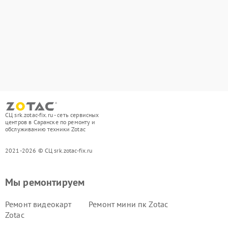
СЦ srk.zotac-fix.ru - сеть сервисных
центров в Саранске по ремонту и
обслуживанию техники Zotac
2021-2026 © СЦ srk.zotac-fix.ru
Мы ремонтируем
Ремонт видеокарт
Ремонт мини пк Zotac
Zotac