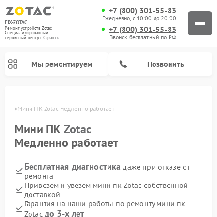
+7 (800) 301-55-83
Ежедневно, с 10:00 до 20:00
FIX-ZOTAC
+7 (800) 301-55-83
Ремонт устройств Zotac
Специализированный
Звонок бесплатный по РФ
cервисный центр г.
Саранск
Мы ремонтируем
Позвонить
анске
Мини ПК Zotac медленно работает
Мини ПК
Zotac
Медленно работает
Бесплатная диагностика
даже при отказе от
ремонта
Привезем и увезем мини пк Zotac собственной
доставкой
Гарантия на наши работы по ремонту мини пк
до 3-х лет
Zotac