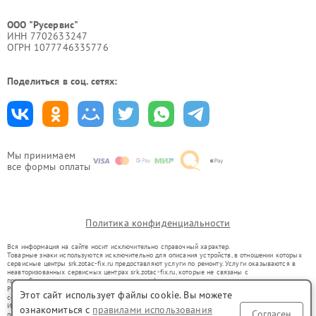
ООО "Русервис"
ИНН 7702633247
ОГРН 1077746335776
Поделиться в соц. сетях:
Мы принимаем
все формы оплаты
Политика конфиденциальности
Вся информация на сайте носит исключительно справочный характер.
Товарные знаки используются исключительно для описания устройств, в отношении которых
сервисные центры srk.zotac-fix.ru предоставляют услуги по ремонту. Услуги оказываются в
неавторизованных сервисных центрах srk.zotac-fix.ru, которые не связаны с
правообладателями товарных знаков или их официальными представителями.
Ремонт осуществляется для устройств, уже введенных в гражданский оборот в соответствии
Этот сайт использует файлы cookie. Вы можете
со статьей 1487 ГК РФ.
Использование товарных знаков не преследует цели индивидуализации услуг или введения
ознакомиться с
правилами использования
Согласен
потребителей в заблуждение, а служит для информирования о предоставляемых услугах по