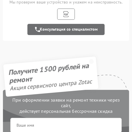
Мы проверим ваше устройство и укажем на неисправность.
Замена кулера
600 рублей
Замена чипов памяти
1900 рублей
Консультация со специалистом
Обновление/
500 рублей
Перепрошивка BIOS
Восстановление BIOS на
1000 рублей
программаторе
Получите 1500 рублей на
Техническое
обслуживание
550 рублей
ремонт
видеокарты
Акция сервисного центра Zotac
Восстановление после
900 рублей
попадания влаги
При оформлении заявки на ремонт техники через
сайт,
Замена термопасты
900 рублей
действует персональная бессрочная скидка