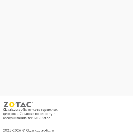
СЦ srk.zotac-fix.ru - сеть сервисных
центров в Саранске по ремонту и
обслуживанию техники Zotac
2021-2026 © СЦ srk.zotac-fix.ru